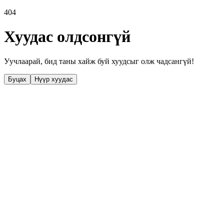
404
Хуудас олдсонгүй
Уучлаарай, бид таны хайж буй хуудсыг олж чадсангүй!
Буцах
Нүүр хуудас